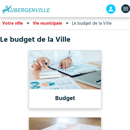
Aller
En-
au
tête
contenu
-
Votre ville
Vie municipale
Le budget de la Ville
principal
Connex
Le budget de la Ville
Budget