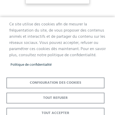
Ce site utilise des cookies afin de mesurer la
fréquentation du site, de vous proposer des contenus
MAIRIE D'AUBERGENVILLE
animés et interactifs et de partager du contenu sur les
réseaux sociaux. Vous pouvez accepter, refuser ou
1 avenue de la Division Leclerc
paramétrer ces cookies dès maintenant. Pour en savoir
78410 Aubergenville
plus, consultez notre politique de confidentialité.
Tél. 01 30 90 45 00
Politique de confidentialité
Lundi, mercredi, jeudi et vendredi de 9h à 12h et de 14h à 17h
Mardi 14h à 17h, nocturne jusqu'à 19h pour l'Accueil et l'État Civil
Le samedi de 9h à 12h (Accueil et État-Civil)
CONFIGURATION DES COOKIES
TOUT REFUSER
Menu
Accueil
Mentions légales
Données personnelles
Pied
Plan du site
Accessibilité : Non conforme
Cookies
TOUT ACCEPTER