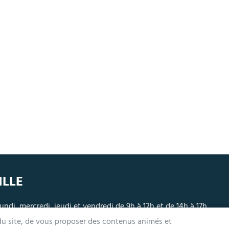
ILLE
undi, mercredi, jeudi et vendredi de 9h à 12h et de 14h à 17h
ardi 14h à 17h, nocturne jusqu'à 19h pour l'Accueil et l'État Civil
 du site, de vous proposer des contenus animés et