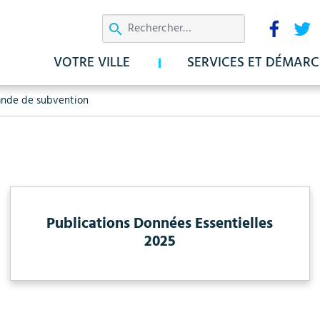
Aller
Résea
au
sociau
contenu
VOTRE VILLE
SERVICES ET DÉMARC
principal
de de subvention
Publications Données Essentielles
2025