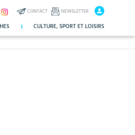
ux
En-
En-
CONTACT
NEWSLETTER
x
tête
tête
HES
CULTURE, SPORT ET LOISIRS
-
-
Communication
Connexio