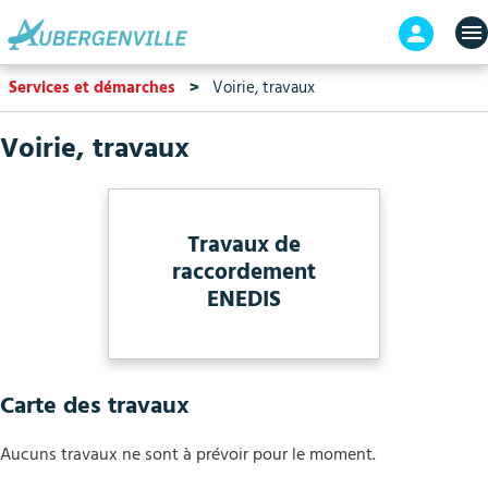
Aller
En-
au
tête
contenu
-
Services et démarches
Voirie, travaux
principal
Connex
Voirie, travaux
Travaux de
raccordement
ENEDIS
Carte des travaux
Aucuns travaux ne sont à prévoir pour le moment.