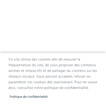
Ce site utilise des cookies afin de mesurer la
fréquentation du site, de vous proposer des contenus
MAIRIE D'AUBERGENVILLE
animés et interactifs et de partager du contenu sur les
réseaux sociaux. Vous pouvez accepter, refuser ou
1 avenue de la Division Leclerc
paramétrer ces cookies dès maintenant. Pour en savoir
78410 Aubergenville
plus, consultez notre politique de confidentialité.
Tél. 01 30 90 45 00
Politique de confidentialité
Lundi, mercredi, jeudi et vendredi de 9h à 12h et de 14h à 17h
Mardi 14h à 17h, nocturne jusqu'à 19h pour l'Accueil et l'État Civil