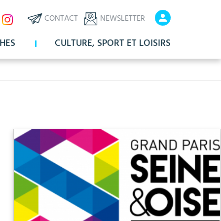
ux
En-
En-
CONTACT
NEWSLETTER
x
tête
tête
HES
CULTURE, SPORT ET LOISIRS
-
-
Communication
Connexio