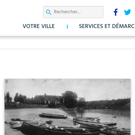
Aller
Résea
au
sociau
contenu
VOTRE VILLE
SERVICES ET DÉMARC
principal