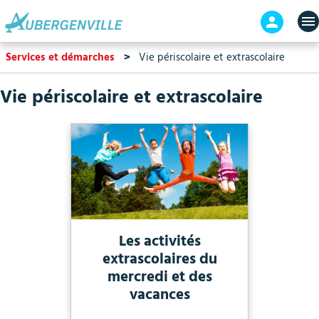
Aller
En-
au
tête
contenu
-
Services et démarches
Vie périscolaire et extrascolaire
principal
Connex
Vie périscolaire et extrascolaire
Les activités
extrascolaires du
mercredi et des
vacances