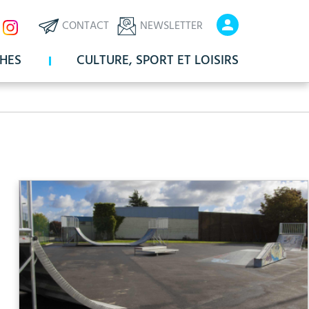
ux
En-
En-
CONTACT
NEWSLETTER
x
tête
tête
HES
CULTURE, SPORT ET LOISIRS
-
-
Communication
Connexio