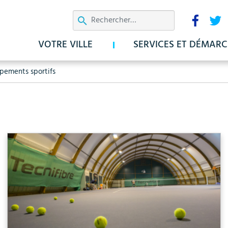
Aller
Résea
au
sociau
contenu
VOTRE VILLE
SERVICES ET DÉMARC
principal
pements sportifs