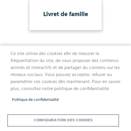
Livret de famille
Ce site utilise des cookies afin de mesurer la
fréquentation du site, de vous proposer des contenus
MAIRIE D'AUBERGENVILLE
animés et interactifs et de partager du contenu sur les
réseaux sociaux. Vous pouvez accepter, refuser ou
1 avenue de la Division Leclerc
paramétrer ces cookies dès maintenant. Pour en savoir
78410 Aubergenville
plus, consultez notre politique de confidentialité.
Tél. 01 30 90 45 00
Politique de confidentialité
Lundi, mercredi, jeudi et vendredi de 9h à 12h et de 14h à 17h
Mardi 14h à 17h, nocturne jusqu'à 19h pour l'Accueil et l'État Civil
Le samedi de 9h à 12h (Accueil et État-Civil)
CONFIGURATION DES COOKIES