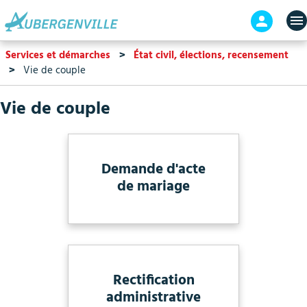
Aller
En-
au
tête
contenu
-
Services et démarches
État civil, élections, recensement
principal
Connex
Vie de couple
Vie de couple
Demande d'acte
de mariage
Rectification
administrative