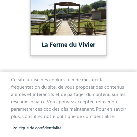
La Ferme du Vivier
Ce site utilise des cookies afin de mesurer la
fréquentation du site, de vous proposer des contenus
MAIRIE D'AUBERGENVILLE
animés et interactifs et de partager du contenu sur les
réseaux sociaux. Vous pouvez accepter, refuser ou
1 avenue de la Division Leclerc
paramétrer ces cookies dès maintenant. Pour en savoir
78410 Aubergenville
plus, consultez notre politique de confidentialité.
Tél. 01 30 90 45 00
Politique de confidentialité
Lundi, mercredi, jeudi et vendredi de 9h à 12h et de 14h à 17h