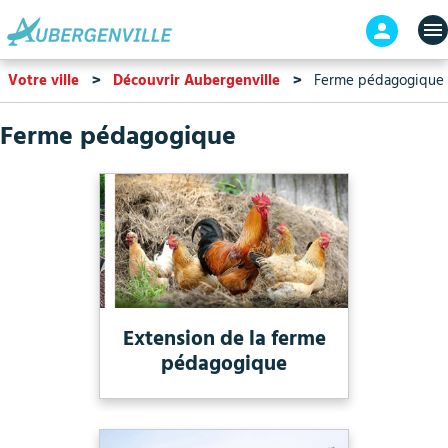
Aller
En-
au
tête
contenu
-
Votre ville
Découvrir Aubergenville
Ferme pédagogique
principal
Connex
Ferme pédagogique
Extension de la ferme
pédagogique