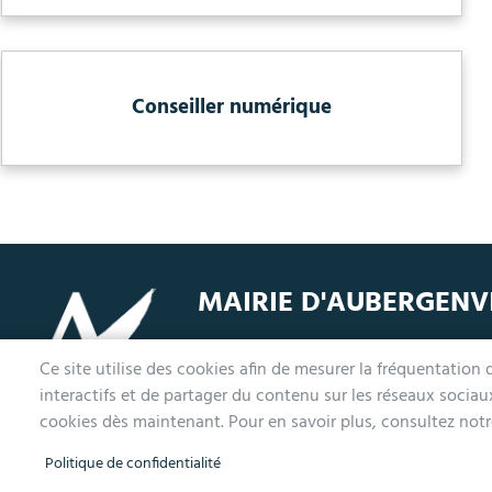
Conseiller numérique
MAIRIE D'AUBERGENV
1 avenue de la Division Leclerc
L
Ce site utilise des cookies afin de mesurer la fréquentation
78410 Aubergenville
M
interactifs et de partager du contenu sur les réseaux socia
Tél. 01 30 90 45 00
L
cookies dès maintenant. Pour en savoir plus, consultez notre
Politique de confidentialité