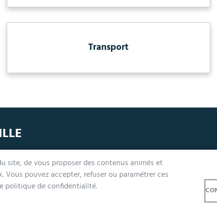
Transport
ILLE
undi, mercredi, jeudi et vendredi de 9h à 12h et de 14h à 17h
 du site, de vous proposer des contenus animés et
ardi 14h à 17h, nocturne jusqu'à 19h pour l'Accueil et l'État Civil
ux. Vous pouvez accepter, refuser ou paramétrer ces
e samedi de 9h à 12h (Accueil et État-Civil)
 politique de confidentialité.
CON