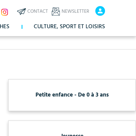
ux
En-
En-
CONTACT
NEWSLETTER
x
tête
tête
HES
CULTURE, SPORT ET LOISIRS
-
-
Communication
Connexio
Petite enfance - De 0 à 3 ans