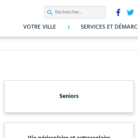
Aller
Résea
au
sociau
contenu
VOTRE VILLE
SERVICES ET DÉMARC
principal
Seniors