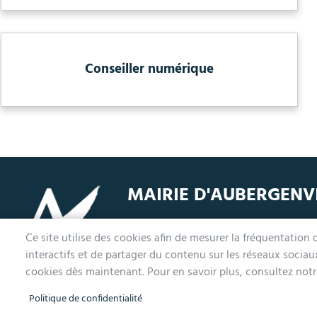
Conseiller numérique
MAIRIE D'AUBERGENV
1 avenue de la Division Leclerc
L
Ce site utilise des cookies afin de mesurer la fréquentation
78410 Aubergenville
M
interactifs et de partager du contenu sur les réseaux socia
Tél. 01 30 90 45 00
L
cookies dès maintenant. Pour en savoir plus, consultez notre
Politique de confidentialité