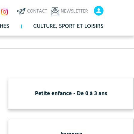
ux
En-
En-
CONTACT
NEWSLETTER
x
tête
tête
HES
CULTURE, SPORT ET LOISIRS
-
-
Communication
Connexio
Petite enfance - De 0 à 3 ans