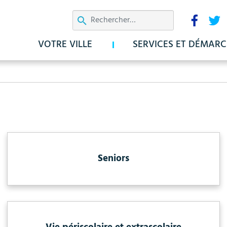
Aller
Résea
au
sociau
contenu
VOTRE VILLE
SERVICES ET DÉMARC
principal
Seniors