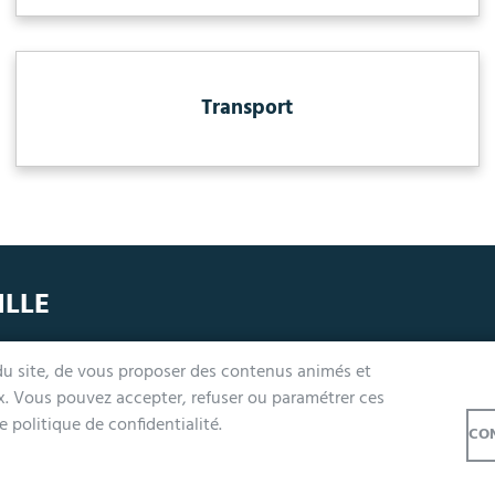
Transport
ILLE
undi, mercredi, jeudi et vendredi de 9h à 12h et de 14h à 17h
 du site, de vous proposer des contenus animés et
ardi 14h à 17h, nocturne jusqu'à 19h pour l'Accueil et l'État Civil
ux. Vous pouvez accepter, refuser ou paramétrer ces
e samedi de 9h à 12h (Accueil et État-Civil)
 politique de confidentialité.
CON