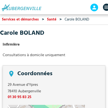
Aller
En-
au
tête
contenu
-
Services et démarches
Santé
Carole BOLAND
principal
Connex
Carole BOLAND
Infirmière
Consultations à domicile uniquement
Coordonnées
29 Avenue d'Ypres
78410
Aubergenville
01 30 95 83 25