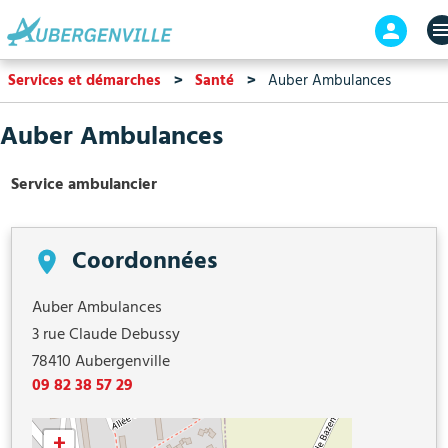
Aller
En-
au
tête
contenu
-
Services et démarches
Santé
Auber Ambulances
principal
Connex
Auber Ambulances
Service ambulancier
Coordonnées
Auber Ambulances
3 rue Claude Debussy
78410
Aubergenville
09 82 38 57 29
+