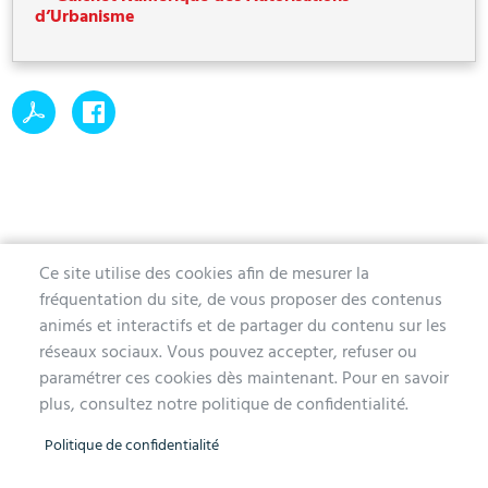
d’Urbanisme
Ce site utilise des cookies afin de mesurer la
fréquentation du site, de vous proposer des contenus
MAIRIE D'AUBERGENVILLE
animés et interactifs et de partager du contenu sur les
réseaux sociaux. Vous pouvez accepter, refuser ou
1 avenue de la Division Leclerc
paramétrer ces cookies dès maintenant. Pour en savoir
78410 Aubergenville
plus, consultez notre politique de confidentialité.
Tél. 01 30 90 45 00
Politique de confidentialité
Lundi, mercredi, jeudi et vendredi de 9h à 12h et de 14h à 17h
Mardi 14h à 17h, nocturne jusqu'à 19h pour l'Accueil et l'État Civil