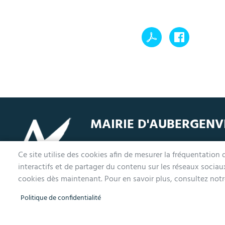
MAIRIE D'AUBERGENV
1 avenue de la Division Leclerc
L
Ce site utilise des cookies afin de mesurer la fréquentation
78410 Aubergenville
M
interactifs et de partager du contenu sur les réseaux socia
Tél. 01 30 90 45 00
L
cookies dès maintenant. Pour en savoir plus, consultez notre
Politique de confidentialité
Menu
Accueil
Mentions légales
Données personnelles
Plan d