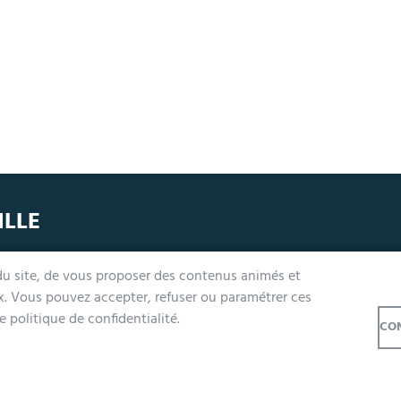
ILLE
undi, mercredi, jeudi et vendredi de 9h à 12h et de 14h à 17h
 du site, de vous proposer des contenus animés et
ardi 14h à 17h, nocturne jusqu'à 19h pour l'Accueil et l'État Civil
ux. Vous pouvez accepter, refuser ou paramétrer ces
e samedi de 9h à 12h (Accueil et État-Civil)
 politique de confidentialité.
CON
u site
Accessibilité : Non conforme
Cookies
Contact