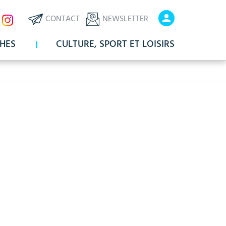
ux
En-
En-
CONTACT
NEWSLETTER
x
tête
tête
HES
CULTURE, SPORT ET LOISIRS
-
-
Communication
Connexio