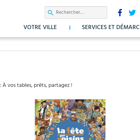
Aller
Résea
au
sociau
contenu
VOTRE VILLE
SERVICES ET DÉMARC
principal
: À vos tables, prêts, partagez !