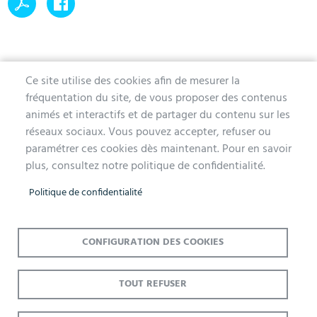
Ce site utilise des cookies afin de mesurer la
fréquentation du site, de vous proposer des contenus
MAIRIE D'AUBERGENVILLE
animés et interactifs et de partager du contenu sur les
réseaux sociaux. Vous pouvez accepter, refuser ou
1 avenue de la Division Leclerc
paramétrer ces cookies dès maintenant. Pour en savoir
78410 Aubergenville
plus, consultez notre politique de confidentialité.
Tél. 01 30 90 45 00
Politique de confidentialité
Lundi, mercredi, jeudi et vendredi de 9h à 12h et de 14h à 17h
Mardi 14h à 17h, nocturne jusqu'à 19h pour l'Accueil et l'État Civil
Le samedi de 9h à 12h (Accueil et État-Civil)
CONFIGURATION DES COOKIES
TOUT REFUSER
Menu
Accueil
Mentions légales
Données personnelles
Pied