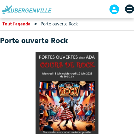
Aller
En-
au
tête
contenu
-
Tout l'agenda
Porte ouverte Rock
principal
Connex
Porte ouverte Rock