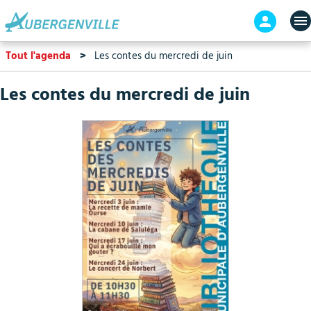
Aller
En-
au
tête
contenu
-
Tout l'agenda
Les contes du mercredi de juin
principal
Connex
Les contes du mercredi de juin